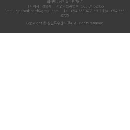
회사명 : 상진특수판지(주)
대표이사 : 정웅재
｜
사업자등록번호 : 505-81-52055
Email : sjpaperboard@gmail.com
｜
Tel : 054-335-4771~3
｜
Fax : 054-335-
0725
Copyright ⓒ 상진특수판지(주). All rights reserved.