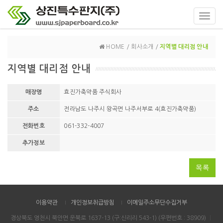
Toggl
navig
HOME / 회사소개 /
지역별 대리점 안내
지역별 대리점 안내
매장명
효진가축약품 주식회사
주소
전라남도 나주시 왕곡면 나주서부로 4(효진가축약품)
전화번호
061-332-4007
추가정보
목록
이용약관
개인정보취급방침
이메일주소무단수집거부
경상북도 영천시 북안면 운북로 1637-13 (구:신리리 543-1) (우편번호 : 38909)
｜